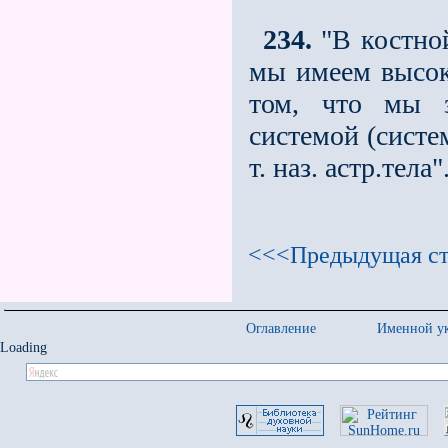
234.
"В костной
мы имеем высоко
том, что мы з
системой (систе
т. наз. астр.тела"
<<<Предыдущая ст
Оглавление
Именной ук
Loading