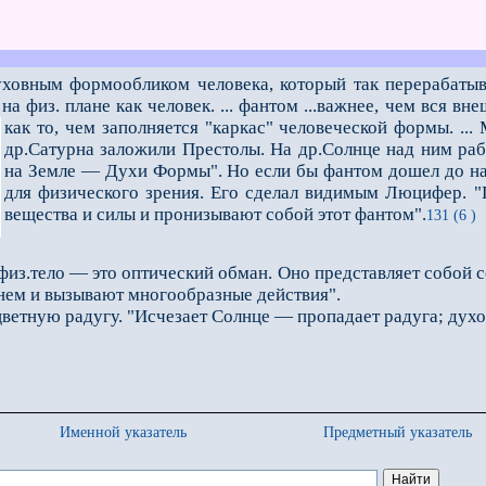
ховным формообликом человека, который так перерабатыва
а физ. плане как человек. ... фантом ...важ­нее, чем вся вн
как то, чем заполняется "каркас" человеческой формы. ...
М
др.Сатурна заложили Прес­толы. На др.Солнце над ним р
на Земле — Духи Формы". Но если бы фантом дошел до на
для физического зрения. Его сделал видимым Люцифер. 
вещества и силы и пронизывают собой этот фантом".
131 (6 )
физ.тело — это оптический обман. Оно представ­ляет собой 
нем и вызывают многообразные действия".
тную радугу. "Исчезает Солнце — пропадает радуга; духов
Именной указатель
Предметный указатель