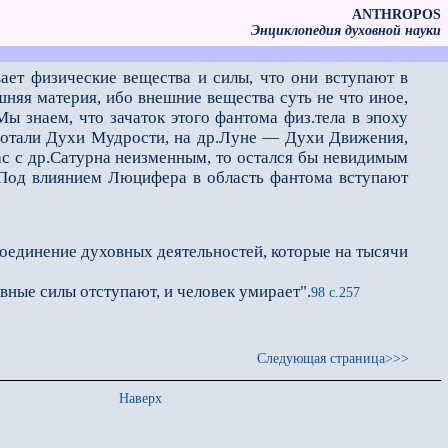
ANTHROPOS
Энциклопедия духовной науки
ет физические вещес­тва и силы, что они вступают в
ешняя материя, ибо внешние вещества суть не что иное,
ы знаем, что зачаток этого фантома физ.тела в эпоху
аботали Духи Мудрости, на др.Луне — Духи Движения,
с с др.Сатурна неизменным, то остался бы невидимым
"Под влиянием Люцифера в область фантома вступают
соединение духовных деятельностей, которые на тысячи
ные силы отступают, и человек умирает".
98 с.257
Следующая страница>>>
Наверх