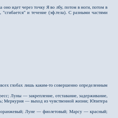
 оно идет через точку Я во лбу, потом в ноги, потом в
 "сгибается" и течение (эф.тела). С разными частями
о всех глобах лишь каким-то совершенно опреде­ленным
сс; Луны — закрепление, отставание, задерживание,
овь; Меркурия — выход из чувственной жизни; Юпитера
оранжевый; Луне — фиолето­вый; Марсу — красный;