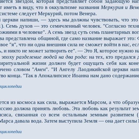
яется звездой, которая представляет собой задающую нап
т иметь в виду, что в оккультизме названия
Меркурия и Вен
 системе следует Меркурий, потом Венера.
ркви напиши, — здесь мы должны чувствовать, что это 
 1). Семь духов — это семичленный человек. "Согласно те
жиими в человеке". А семь звезд суть семь планетарных во
 представлена общиной, где само название выражает это: Ф
вое "я", что ни одна внешняя сила не сможет войти в нас, ес
, и никто не может затворить ее". — Это Я, которое нужно н
 эпоху
разделение людей на два рода
: на тех, кто предался
пиритуальной жизни должен будет ощущать себя как конеч
ачено словом "
Амен
". "И Ангелу Лаодикийской церкви нап
во конца. "Так в Апокалипсисе Иоанна нам дано содержание
нциклопедии
ается из космоса как сила, выражается Марсом, а что образ
ссию должна принять любовь. Эта любовь как результат зем
сиса, связанная со всем остальным земным развитием (
Марса давала вода. Затем выступила Земля — она дает силы
нциклопедии