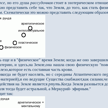
рсе
, но его душа
рассу­дочная
стоит в эзотерическом отношен
о представить себе так, что Земля, до того, как стать физи
м. Схема­тически это можно представить следующим образо
ще и в "физическое" время Земли; когда же оно завершил
терию, и здесь,на Земле,она нашла свою физическую
"пов
лезо,которое есть составная часть крови.
да не будет населять, но с середины Атлантического пер
-материей),и ею ведущие Существа снабжают,как силами,ч
действия на Земле является
ртуть
.Когда Земля разовьется д
ля тогда будет астральной, а Меркурий- эфирным."
ит так: