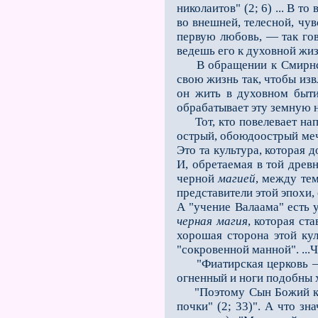
николаитов" (2; 6) ... В т
во внешней, телесной, чув
первую любовь, — так го
ведешь его к духовной жиз
В обращении к Смирнской 
свою жизнь так, чтобы изв
он жить в духовном быти
обрабатывает эту земную н
Тот, кто повелевает напис
острый, обоюдоострый меч
Это та культура, которая 
И, обретаемая в той древ
черной
магией
, между тем
представители этой эпохи, 
А "учение Валаама" есть 
черная магия
, которая ст
хорошая сторона этой кул
"сокровенной манной". ...
"Фиатирская церковь — э
огненный и ноги подобны х
"Поэтому Сын Божий как 
почки" (2; 33)". А что з