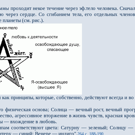
аммы
проходит некое течение через эф.тело человека. Сначала
 через сердце. Со сгибани­ем тела, его отдельных членов,
 планеты (см. рис.).
 как принципы, которые, собственно, действуют всегда и в
изическая основа; Солнца — вечный рост, вечный прогре
ство, агрессивное вторже­ние в жизнь чувств, красная кр
ы — вхождение в любовь.
м соответствуют цвета: Сатурну — зеленый; Солнцу — 
еру — синий; Венере — индиго".
264 с. 188-190