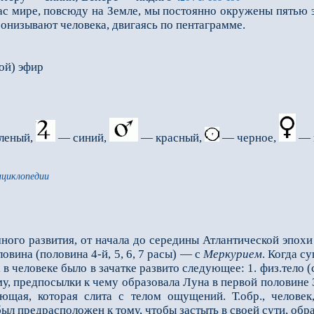
 мире, повсюду на Земле, мы постоянно окружены пятью 
онизывают человека, двигаясь по пентаграмме.
вой) эфир
леный,
— синий,
— красный,
— черное,
— 
нциклопедии
ого развития, от начала до середины Атлантической эпохи 
ловина (половина 4-й, 5, 6, 7 расы) — с
Меркурием
. Когда с
 в человеке было в зачатке развито следующее: 1. физ.тело (
у, предпосылки к чему образовала Луна в первой половине 
щая, которая слита с телом ощущений. Т.обр., человек
был предрасположен к тому, чтобы застыть в своей сути, об