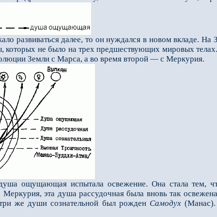
о развиваться далее, то он нуждался в новом вкладе. На 
, которых не было на трех предшествующих мировых телах. 
олюции Земли с Марса, а во время второй — с Меркурия.
 душа ощущающая испытала осве­жение. Она стала тем, ч
 Меркурия, эта душа рассудочная бы­ла вновь так освежена,
утри же души сознательной был рожден
Самодух
(Манас)