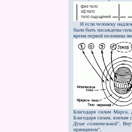
И если человеку надлежал
были быть насаждены силы
время первой половины эв
Благодаря силам Мар­са,
Благодаря силам, взятым с
Душе сознательной
". Вн
принципом".