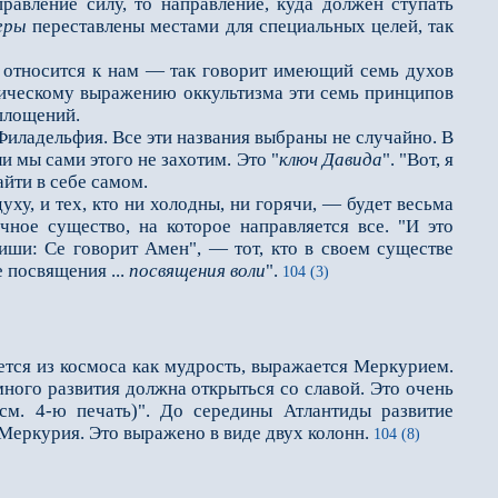
равление силу, то направление, куда должен ступать
еры
переставлены местами для специальных целей, так
относится к нам — так говорит имеющий семь духов
хническому выражению оккультизма эти семь принципов
площений.
иладельфия. Все эти названия выбраны не случайно. В
ли мы сами этого не захотим. Это "
ключ Давида
". "Вот, я
айти в себе самом.
 духу, и тех, кто ни холодны, ни горячи, — будет весьма
ное существо, на которое направляется все. "И это
иши: Се говорит Амен", — тот, кто в своем существе
 посвящения ...
посвящения воли
".
104 (3)
уется из космоса как мудрость, выражается Меркурием.
ного развития должна открыться со славой. Это очень
см. 4-ю печать)". До середины Атлантиды развитие
 Меркурия. Это выражено в виде двух колонн.
104 (8)