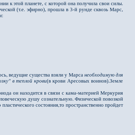
ии к этой планете, с которой она получила свои силы.
ческой (т.е. эфирно), прошла в 3-й рунде сквозь Марс,
м:
ось, ведущие существа взяли у Марса
необходимую для
озку" в теплой крови
(в крови Аресовых воинов).Земле
иода он находится в связи с кама-материей Меркурия
еловеческую душу сознательную. Физической повозкой
о пластического состояния,то пространственно пройдет