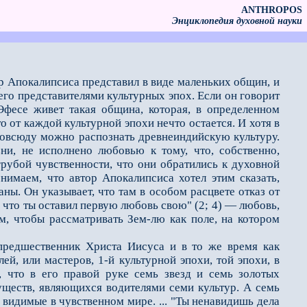
ANTHROPOS
Энциклопедия духовной науки
ор Апокалипсиса представил в виде маленьких общин, и
его представителями культурных эпох. Если он говорит
Эфесе живет такая община, которая, в определенном
о от каждой культурной эпохи нечто остается. И хотя в
 повсюду можно распознать древнеиндийскую культуру.
ни, не исполнено любовью к тому, что, собственно,
 грубой чувственности, что они обратились к духовной
имаем, что автор Апокалипсиса хотел этим сказать,
ны. Он указывает, что там в особом расцвете отказ от
 что ты оставил первую любовь свою" (2; 4) — любовь,
м, чтобы рассматривать Зем-лю как поле, на котором
предшественник Христа Иисуса и в то же время как
ей, или мастеров, 1-й культурной эпохи, той эпохи, в
 что в его правой руке семь звезд и семь золотых
уществ, являющихся водителями семи культур. А семь
 видимые в чувственном мире. ... "Ты ненавидишь дела