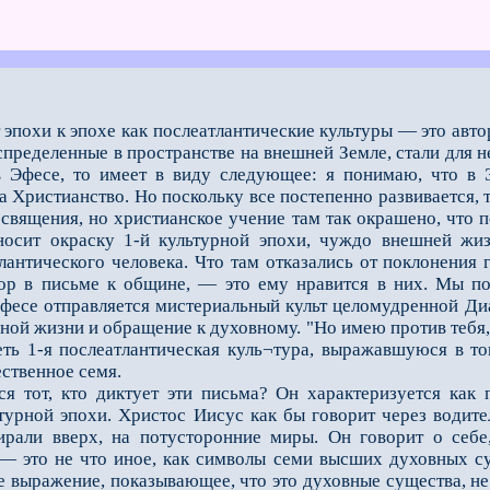
 эпохи к эпохе как послеатлантические культуры — это авт
пределенные в пространстве на внешней Земле, стали для н
в Эфесе, то имеет в виду следующее: я понимаю, что в 
 Христианство. Но поскольку все постепенно развивается, т
освящения, но христианское учение там так окрашено, что
 носит окраску 1-й культурной эпохи, чуждо внешней жиз
тлантического человека. Что там отказались от поклонения
ор в письме к общине, — это ему нравится в них. Мы пон
Эфесе отправляется мистериальный культ целомудренной Диа
нной жизни и обращение к духовному. "Но имею против тебя,
ть 1-я послеатлантическая куль¬тура, выражавшуюся в то
ственное семя.
от, кто диктует эти письма? Он характеризуется как 
турной эпохи. Христос Иисус как бы говорит через водител
рали вверх, на потусторонние миры. Он говорит о себе,
 — это не что иное, как символы семи высших духовных с
е выражение, показывающее, что это духовные существа, не