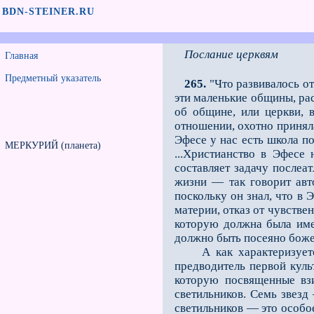
BDN-STEINER.RU
Послание церквям
Главная
Предметный указатель
265.
"Что развивалось от
эти маленькие общины, рас
об общине, или церкви, 
отношении, охотно приняла
Эфесе у нас есть школа п
МЕРКУРИЙ (планета)
...Христианство в Эфесе
составляет задачу послеа
жизни — так говорит авт
поскольку он знал, что в 
материи, отказ от чувстве
которую должна была име
должно быть посеяно боже
А как характеризуется т
предводитель первой куль
которую посвященные взи
светильников. Семь звезд
светильников — это особо