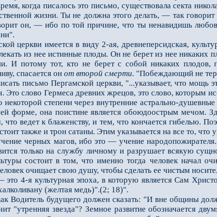
о время, когда писалось это письмо, существовала секта нико
ственной жизни. Ты не должна этого делать, — так говорит 
ворит он, — ибо по той причине, что ты ненавидишь любо
ни".
церкви имеется в виду 2-ая, древнеперсидская, культура
лекать из нее истинные плоды. Он не берет из нее никаких
и. И потому тот, кто не берет с собой никаких плодов, 
иву, спасается он
от второй смерти.
"Побеждающий не терпи
ать письмо Пергамской церкви, "...указывает, что мощь эт
. Это слово Гермеса древних жрецов, это слово, которым и
до некоторой степени через внутренние астрально-душевные 
ней форме, она поистине является обоюдоострым мечом. З
, что ведет к блаженству, и тем, что кончается гибелью. По
стоит также и трон сатаны. Этим указывается на все то, что
учение черных магов, ибо это — учение народопожирателя
авится только на службу личному и разрушает всякую сущно
ьтуры состоит в том, что именно тогда человек начал очи
Человек очищает свою душу, чтобы сделать ее чистым носит
то 4-я культурная эпоха, в которую является Сам Христо
алколивану (желтая медь)".(2; 18)".
Водитель будущего должен сказать: "И вне общины долже
начит "утренняя звезда"? Земное развитие обозначается дв