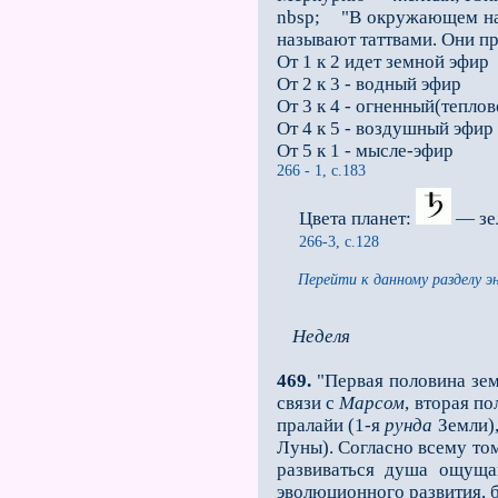
nbsp; "В окружающем нас
называют таттвами. Они пр
От 1 к 2 идет земной эфир
От 2 к 3 - водный эфир
От 3 к 4 - огненный(тепло
От 4 к 5 - воздушный эфир
От 5 к 1 - мысле-эфир
266 - 1, c.183
Цвета планет:
— зе
266-3, с.128
Перейти к данному разделу э
Неделя
469.
"Первая половина земн
связи с
Марсом
, вторая по
пралайи (1-я
рунда
Земли),
Луны). Согласно всему том
развиваться душа ощущаю
эволюционного раз­вития, 