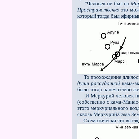
"Человек не был на
Ма
Пространственно
это можн
который тогда был эфирны
То прохождение длилось е
души рассудочной
кама-ма
было тогда напечатлено же
И Меркурий человек никог
(собственно с кама-Манас
этого меркуриального воз
сквозь Меркурий.Сама Зем
Схематически это выгляд