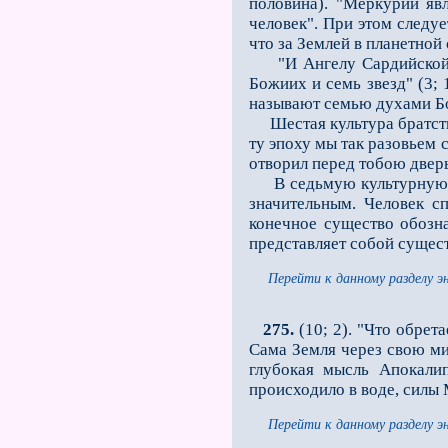
половина). "Меркурий явл
человек". При этом следуе
что за Землей в планетной
"И Ангелу Сардийской це
Божиих и семь звезд" (3;
называют семью духами Бо
Шестая культура братства
ту эпоху мы так разовьем с
отворил перед тобою дверь
В седьмую культурную
значительным. Человек с
конечное существо обозн
представляет собой сущест
Перейти к данному разделу э
275.
(10; 2). "Что обрет
Сама Земля через свою ми
глубокая мысль Апокалип
происходило в воде, силы 
Перейти к данному разделу э