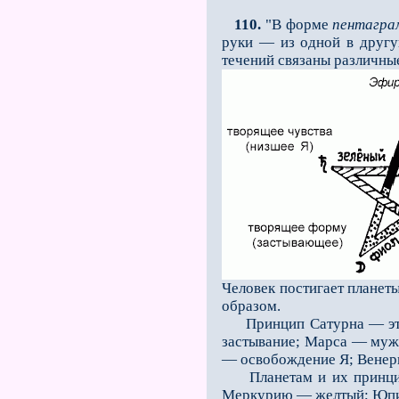
110.
"В форме
пентагр
руки — из одной в другую
течений связаны различные
Человек постигает планеты
образом.
Принцип Сатурна — это ф
застывание; Марса — муже
— освобождение Я; Венер
Планетам и их принципа
Меркурию — желтый; Юпит