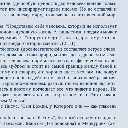
лаитов, где особую ценность для человека видели только
тот, кто инспирирует первое письмо. Но не оставляй и
вь к внешнему миру, оживляешь ты этот внешний мир,
. "Представим себе человека, который не использует
 плодов в духовную жизнь. А лишь этими плодами может
переживает "вторую смерть". Благодаря тому, что он
т вреда от второй смерти". (2; 11).
ой эпохи (древнеегипетской) составляет острое слово,
сследовались силы природы и звезды в древнем смысле.
силы человека обреталась здесь, на физическом плане.
десь
мудрость
стоит на самой границе между белой и
этому он говорит, что хорошо знает, что там, где живут
 уводит прочь от действительно больших целей развития.
. Народопожирателем, разрушителем народов является
сть и поэтому поглощает все, что живет в народе. Но
щать, просветлять свое астральное тело. Это названо
елем Манаса".
с Иисус. "Сын Божий, у Которого очи — как пламень
н быть познан "Я-Есмь", Который испытует сердца и
умя звездами: Марсом (1-я половина) и Меркурием (2-я