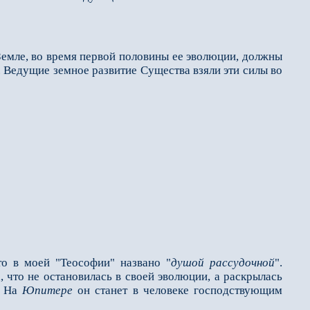
Земле, во время первой половины ее эволюции, должны
Ведущие земное раз­витие Существа взяли эти силы во
то в моей "Теософии" названо "
душой рассудочной
".
 что не ос­тановилась в своей эволюции, а раскрылась
. На
Юпите­ре
он станет в человеке господст­вующим