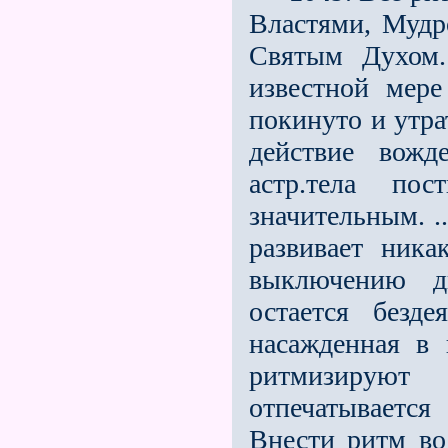
Властями, Мудр
Святым Духом.
известной мер
покинуто и утра
действие вожд
астр.тела по
значительным. ..
развивает ник
выключению дв
остается безд
насажденная в 
ритмизируют
отпечатывается
Внести ритм в