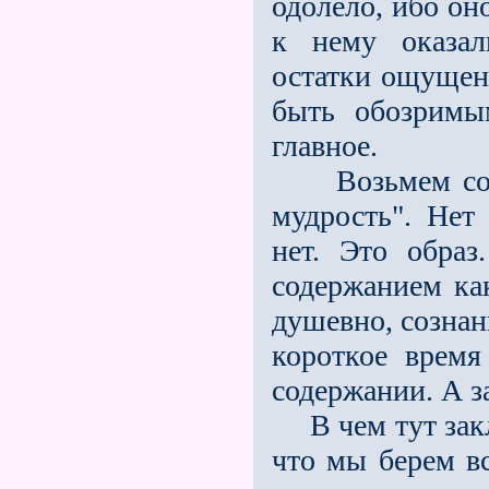
одолело, ибо он
к нему оказа
остатки ощуще­н
быть обозримы
главное.
Возьмем совсе
мудрость". Нет
нет. Это обра
содержанием как
душевно, сознан
короткое время
содержании. А з
В чем тут закл
что мы берем вс