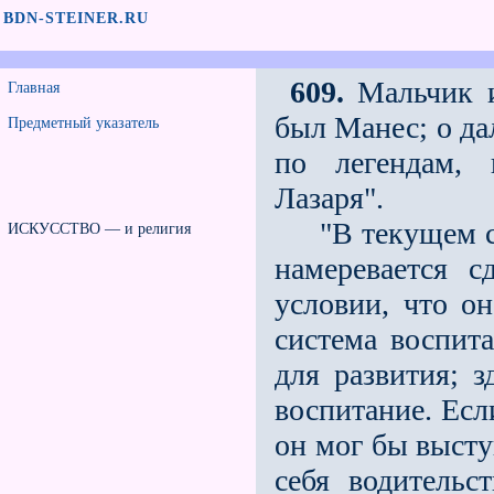
BDN-STEINER.RU
609.
Мальчик и
Главная
был Манес; о д
Предметный указатель
по легендам,
Лазаря".
"В текущем сто
ИСКУССТВО — и религия
намеревается 
условии, что о
система воспит
для развития; 
воспитание. Есл
он мог бы высту
себя водительс