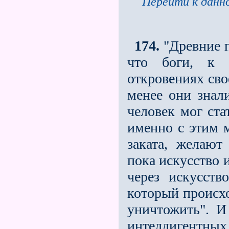
Перейти к данно
174.
"Древние п
что боги, к 
откровениях сво
менее они знал
человек мог ста
именно с этим 
заката, желают
пока искусство 
через искусств
который происхо
уничтожить". И
интеллигентны