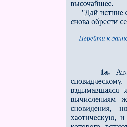
высочайшее.
"Дай истине ст
снова обрести с
Перейти к данно
1а.
Атл
сновидческом
вздымавшаяся 
вычислениям ж
сновидения, 
хаотическую, и 
которого встаю