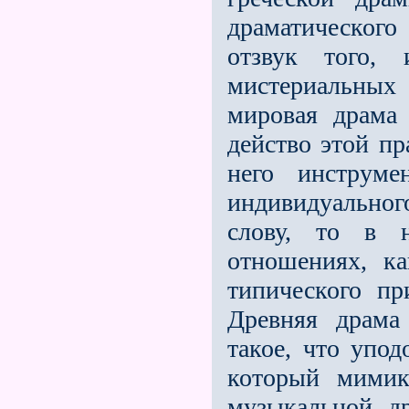
драматического
отзвук того, 
мистериальных
мировая драма
действо этой п
него инструм
индивидуально
слову, то в 
отношениях, к
типического п
Древняя драма
такое, что упод
который мимик
музыкальной др