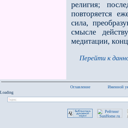
религия; посл
повторяется е
сила, преобраз
смысле действу
медитации, конц
Перейти к данно
Оглавление
Именной ук
Loading