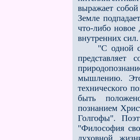
выражает собой 
Земле подпадае
что-либо новое
внутренних сил.
"С одной стор
представляет 
природопознани
мышлению. Это
технического п
быть положен
познанием Хрис
Голгофы". Поэ
"Философия сво
духовной жизн