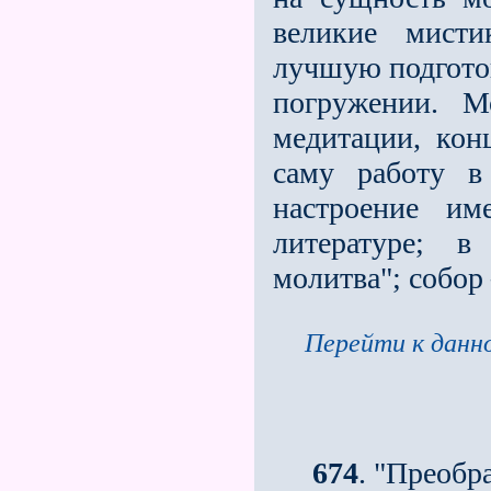
великие мисти
лучшую подготов
погруже­нии. 
медитации, кон
саму ра­боту 
настроение им
литературе; в
молитва"; собор
Перейти к данно
674
. "Преобр