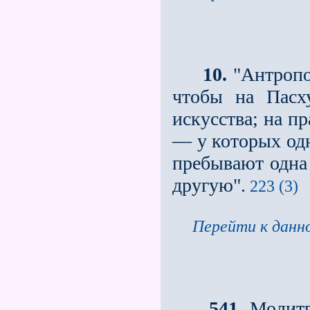
10.
"Антропо
чтобы на Пасх
искусства; на п
— у которых одн
пребывают одна 
другую".
223 (3)
Перейти к данно
541
. Молит