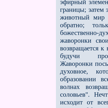
эфирный элемент
границы; затем 
животный мир в
обратно; тол
божественно-дух
жаворонки сво
возвращается к 
будучи прон
Жаворонки посы
духовное, ко
образовании в
волнах возвра
соловьев". Неч
исходит от вс