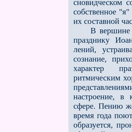
сновидческом с
собственное "я"
их составной ча
В вершине лет
празднику Иоа
лений, устраи
сознание, прих
характер пра
ритмическим хо
пред­ставления
настроение, в
сфере. Пению же
время года поют
образуется, про