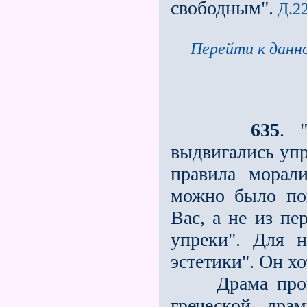
свободным".
Д.22
Перейти к данно
635
. 
выдвигались упр
правила морал
можно было пок
Вас, а не из п
упреки". Для 
эстетики". Он хо
Драма произош
греческой дра