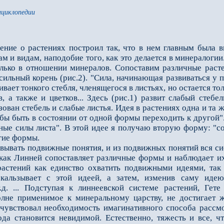
нциклопедии
ение о растениях построил так, что в нем главным была 
 и видам, наподобие того, как это делает­ся в минералоги
лько в отношении минералов. Сопоставим различные расте
о сильный корень (рис.2). "Сила, начинающая развиваться у п
ивает тонкого стебля, членящегося в листьях, но остается т
, а также и цветков...
Здесь (рис.1) развит слабый стебел
азован стебель и слабые листья. Идея в растениях одна и та 
бы быть в состоянии от одной формы переходить к другой"
ые силы листа". В этой идее я получаю вторую форму: "с
гие формы.
вать подвижные понятия, и из подвиж­ных понятий вся си
я как Линней сопоставляет различные формы и наблюдает и
растений как единство охватить подвижными идеями, так
кальзывает с этой идеей, а затем, из­менив саму идею
д. ... Подступая к линнеевской системе растений, Гете
полне применимое к минеральному царству, не достигает ж
чувствовал необходимость имагинативного способа рассмо
ода становится невидимой. Естественно, тяжесть и все, ч