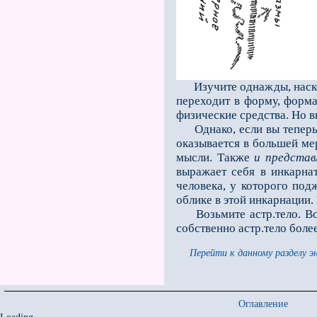
Изучите однажды, насколь
переходит в фор­му, форм
физические средства. Но вы
Однако, если вы теперь н
оказывается в большей ме
мысли. Также
и представ
выражает себя в инкарна
человека, у которого под
облике в этой инкарнации.
Возьмите астр.тело. Вов
собственно астр.тело боле
Перейти к данному разделу э
Оглавление