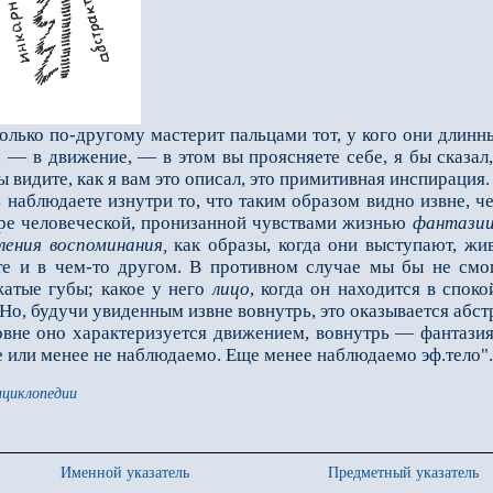
ко по-другому мастерит пальцами тот, у кого они длинные
а — в движение, — в этом вы проясняете себе, я бы сказал
 видите, как я вам это описал, это примитивная инспирация. .
аблюдаете изнутри то, что та­ким образом видно извне, ч
­ре человеческой, пронизанной чувствами жизнью
фанта­зии
ления воспоминания,
как образы, когда они выступают, жив
те и в чем-то другом. В противном случае мы бы не смо
жатые губы; какое у него
лицо
, когда он находится в спок
 Но, будучи увиденным извне во­внутрь, это оказывается аб
не оно характеризуется движением, вовнутрь — фантазиям
е или менее не наблюдаемо. Еще менее наблюдаемо эф.тело".
нциклопедии
Именной указатель
Предметный указатель