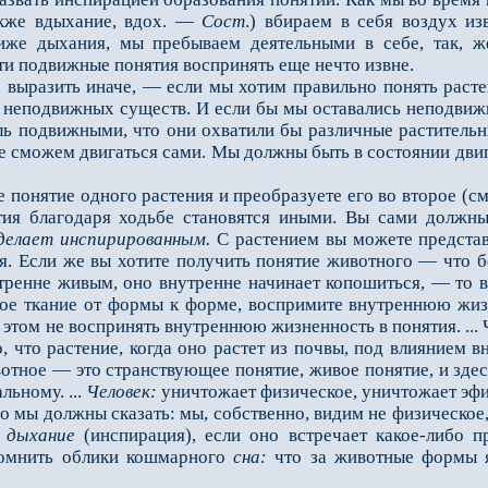
акже вдыхание, вдох. —
Сост
.) вбираем в себя воздух из
иже дыхания, мы пребываем деятельными в себе, так, 
ти подвижные понятия воспринять еще нечто извне.
азить иначе, — если мы хотим правильно понять растени
 неподвижных существ. И если бы мы остава­лись неподвиж
ль подвиж­ными, что они охватили бы различные раститель
е сможем двигаться сами. Мы должны быть в состоянии двиг
онятие одного растения и преобразуете его во второе (см.р
тия благодаря ходьбе становятся иными. Вы сами должны 
ела­ет инспирированным.
С растением вы можете представ
я. Если же вы хотите получить понятие животного — что б
тренне живым, оно внутренне начинает ко­пошиться, — то 
ное ткание от формы к форме, воспримите внутреннюю жиз
и этом не воспринять внутреннюю жизненность в понятия. ..
о, что растение, когда оно растет из почвы, под влиянием
от­ное — это странствующее понятие, живое понятие, и зде
льному. ...
Человек:
уничтожает физическое, уничтожает эфир
мы должны сказать: мы, собственно, видим не физическое
е
дыхание
(инспирация), если оно встречает ка­кое-либо 
омнить облики кошмарного
сна:
что за животные формы 