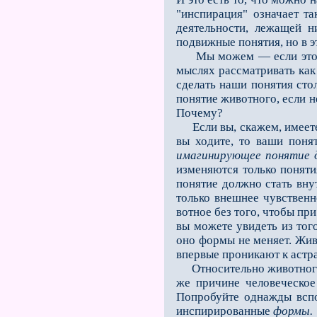
"инспирация" означает т
деятельности, лежащей н
подвижные понятия, но в э
Мы можем — если это выр
мыслях рассматривать как
сделать наши понятия сто
понятие животного, если н
Почему?
Если вы, скажем, имеете п
вы ходите, то ваши поня
имагинирующее понятие д
изменяются только поняти
понятие должно стать вну
только внешнее чувствен
вотное без того, чтобы пр
вы можете увидеть из тог
оно формы не меняет. Жив
впервые проникают к астра
Относительно животного 
же причине человеческо
Попробуйте однажды всп
инспирирован­ные
формы.