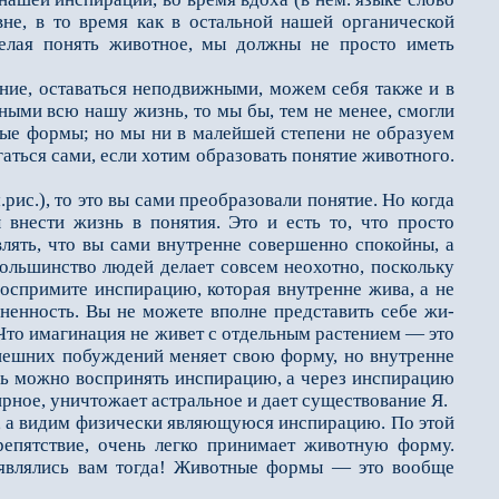
вне, в то время как в остальной нашей органической
желая понять животное, мы должны не просто иметь
е, оставаться непо­движными, можем себя также и в
ными всю нашу жизнь, то мы бы, тем не менее, смогли
ные формы; но мы ни в малейшей степени не образуем
аться сами, если хотим образовать понятие животного.
ис.), то это вы сами преобразовали понятие. Но когда
внести жизнь в понятия. Это и есть то, что просто
лять, что вы сами внутренне совершенно спокойны, а
ольшинство людей делает совсем неохотно, поскольку
воспримите инспирацию, которая внутренне жива, а не
ненность. Вы не можете вполне представить себе жи­
. Что имагинация не живет с отдельным растением — это
 внешних побуждений меняет свою форму, но внутренне
сь можно воспринять инспирацию, а через инспи­рацию
ное, уни­чтожает астральное и дает существование Я.
, а видим физически являющуюся инспирацию. По этой
препятствие, очень легко принимает животную форму.
являлись вам тогда! Животные формы — это вообще