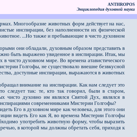
ANTHROPOS
Энциклопедия духовной науки
ормах. Многообразие животных форм действует на нас,
 чистые инспирации, без наполненности их физической
животное. ...Но также и пребывающие в чисто духовном
орыми они обладали, духовным образом представить в
лжно быть выражено увиденное в инспирации. Итак, мы
 в чисто духовном мире. Во времена атавистического
 Мистерии Голгофы, не существовало внешне безвкусной
щества, доступные инспирации, выражаются в животных
обращал внимание на инспирации. Как нам следует это
о следует так: те, кто так говорил, были в старом,
х чисто духовно им являлся Святой Дух, являлся в
 инспирациями современниками Мистерии Голгофы?
деть Его в духовном мире как человека, для этого они
уиции видеть Его как Я, во времена Мистерии Голгофы
еобходимо употребить животную форму, чтобы выразить
 речью, в которой мы должны обретать себя, приходя к