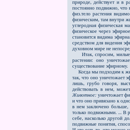
природе, действует и в р
постоянно подвижно, что в
физ.тело растения видимо
физическим, там внутри жи
углеродная физическая ма
физическое через эфирное
становится видима эфирная
средством для видения эф
духовном мире не непосре
Итак, спросим, милые др
растении: оно уничтожа
существование эфирному.
Когда мы подходим к живо
так, что оно уничтожает э
лишь, грубо говоря, выс
действовать в нем, может
Животное:
уничтожает физ
и что оно привязано к одн
в нем заключено больше, 
только подвижными. ... В 
себе, на­сколько другой д
подвижные понятия, спосо
И это есть то, что можно 