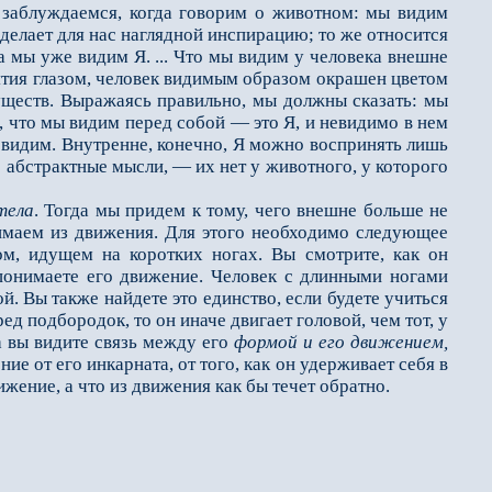
ы заблуждаемся, когда говорим о животном: мы видим
 делает для нас наглядной инспирацию; то же относится
ка мы уже видим Я. ... Что мы видим у человека внешне
тия глазом, человек видимым образом окрашен цветом
существ. Выражаясь правильно, мы должны сказать: мы
то, что мы видим перед собой — это Я, и невидимо в нем
мы видим. Внутренне, конечно, Я можно воспринять лишь
 абстрактные мысли, — их нет у животного, у которого
тела
. Тогда мы придем к тому, чего внешне больше не
маем из движения. Для этого необходимо следующее
ом, идущем на коротких ногах. Вы смотрите, как он
 понимаете его движение. Чело­век с длинными ногами
. Вы также найдете это единство, если будете учиться
д подбородок, то он иначе двигает головой, чем тот, у
 вы видите связь между его
формой и его движением,
ние от его инкарната, от того, как он удерживает себя в
ижение, а что из движения как бы течет обратно.