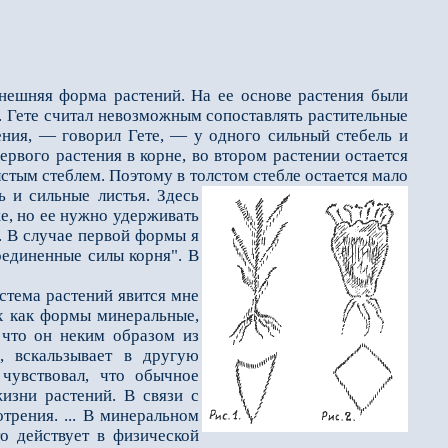
внешняя форма расте­ний. На ее основе растения были
и. Гете считал невозможным сопоставлять растительные
ния, — говорил Гете, — у одного сильный стебель и
ер­вого растения в корне, во втором растении остается
олстым стеблем. Поэтому в толстом стебле остается мало
ь и сильные листья. Здесь
же, но ее нужно удерживать
. В случае первой формы я
оединенные силы корня". В
стема растений явится мне
х как формы минеральные,
 что он неким образом из
, вскальзывает в другую
 чувствовал, что обычное
изни растений. В связи с
трения. ... В минеральном
то действует в физической