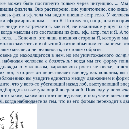
вые может быть постигнуто только через интуицию. ... М
видим физ.тела. Оно растворено, оно уничтоже­но, оно лишь
сквозь физ. и эф. тела мы видим внешне астр.тело. У челове
и сформированным — это Я. Потому-то, напр., для восприя
е нигде не встречается, как и Я, не находимое у других 
,
когда мыслим его состоящим из физ., эф., астр. тел и Я. А 
р. тела. ... Конечно, это лишь внешняя сторона Я, которую 
 можно за­метить и в обычной жизни обычным сознанием: это
 только мысли, а не реальность, это только образы.
веке до находящегося в нем, но им уничтожаемого
астр.
, наблюдая человека
в движении:
когда мы его форму пони
днажды о малень­ком, карликового роста человеке, толст
ких ног, которые он переставляет вперед, как колонны, вы
аблюдениях вы увидите единство между движением и фор­мой
идите, что у кого-то убегающий назад лоб, выступающий впере
подбородок и выступающий вперед лоб. Повсюду у человека
сто таким, каким он стоит перед вами, и полу­чаете впечатле
Я, когда наблюдаете за тем, что из его формы переходит в дв