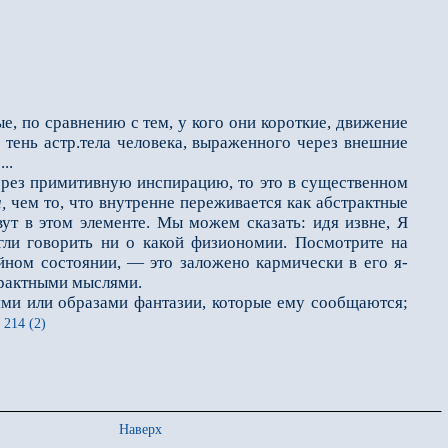
, по сравнению с тем, у кого они короткие, движение
, тень астр.тела человека, выраженного через внешние
..
ерез примитивную инспира­цию, то это в существенном
,
чем то, что внутренне переживается как абстрак­тные
ут в этом элементе. Мы можем сказать: идя извне, Я
гли говорить ни о какой физиономии. Посмотрите на
ойном состоянии, — это заложено кармически в его я-
страктными мыслями.
и или образами фан­тазии, которые ему сообщаются;
214 (2)
Наверх