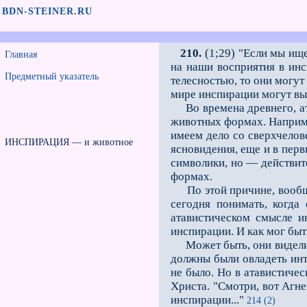
BDN-STEINER.RU
210.
(1;29) "Если мы ищ
Главная
на наши восприятия в инс
Предметный указатель
телесностью, то они могут
мире инспирации могут вы
Во времена древнего, ата
животных формах. Наприме
имеем дело со сверхчелов
ИНСПИРАЦИЯ — и животное
ясновидения, еще и в перв
символики, но — действит
формах.
По этой причине, вообще 
сегодня понимать, когда
атавистическом смысле и
инспирации. И как мог бы
Может быть, они видели Ег
должны были овладеть инт
не было. Но в атавистиче
Христа. "Смотри, вот Агн
инспирации..."
214 (2)