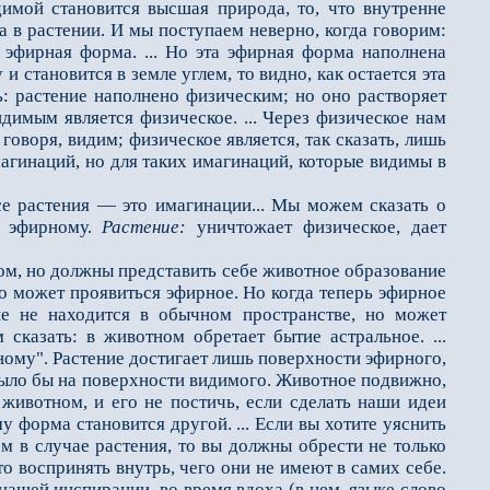
димой становится высшая природа, то, что внутренне
а в растении. И мы поступаем неверно, когда говорим:
 эфирная форма. ... Но эта эфирная форма на­полнена
стано­вится в земле углем, то видно, как остается эта
ь: растение наполнено физическим; но оно растворяет
димым является физическое. ... Через физическое нам
говоря, видим; физическое является, так сказать, лишь
агинаций, но для таких имагинаций, которые видимы в
е растения — это имагинации... Мы можем сказать о
е эфирному.
Растение:
уничтожает физическое, дает
м, но должны представить себе животное образование
 то может проявиться эфирное. Но когда теперь эфирное
ьше не находится в обычном пространстве, но может
 сказать: в животном обретает бытие астральное. ...
ному". Растение достигает лишь поверхности эфирного,
е было бы на поверхности видимого. Животное подвижно,
животном, и его не постичь, если сделать наши идеи
 форма становится другой. ... Если вы хотите уяснить
ем в случае растения, то вы должны обрести не только
 воспринять внутрь, чего они не имеют в самих себе.
 нашей инспирации, во время вдоха (в нем. языке слово