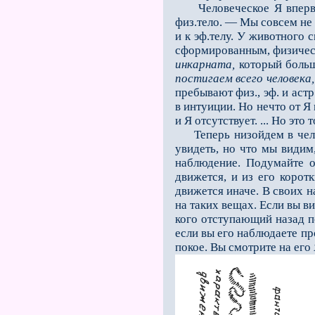
Человеческое Я впер
физ.тело. — Мы совсем не 
и к эф.телу. У животного 
сформированным, физическ
инкарната,
который больш
постигаем всего человека
пребывают физ., эф. и аст
в интуиции. Но нечто от Я
и Я отсутствует. ... Но это
Теперь низойдем в чело
увидеть, но что мы видим
наблюдение. Подумайте о
движется, и из его корот
движется иначе. В своих н
на таких вещах. Если вы в
ко­го отступающий назад 
если вы его наблюдаете про
покое. Вы смотрите на его 