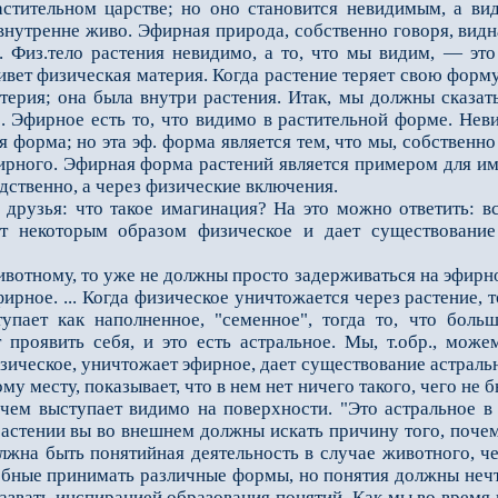
астительном царстве; но оно становится невидимым, а ви
нутренне живо. Эфирная природа, собст­венно говоря, видн
. Физ.тело растения невидимо, а то, что мы видим, — это
вет физическая материя. Когда растение теряет свою форму и 
терия; она была внутри рас­тения. Итак, мы должны сказат
. Эфирное есть то, что видимо в растительной форме. Неви
 форма; но эта эф. форма является тем, что мы, собственно 
ирного. Эфирная форма расте­ний является примером для им
дственно, а через физические включения.
узья: что такое имагинация? На это можно ответить: вс
ет некоторым образом физическое и дает существовани
тному, то уже не должны просто задерживаться на эфирно
фирное. ... Когда физическое уни­чтожается через растение,
тупает как наполненное, "семенное", тогда то, что бол
 проявить себя, и это есть астральное. Мы, т.обр., можем
ическое, уничтожает эфирное, да­ет существование астраль
ому месту, показывает, что в нем нет ничего такого, чего н
чем выступает видимо на поверхности. "Это астральное в 
растении вы во внешнем должны искать причину того, почему
олжна быть понятийная деятельность в случае животного, ч
бные принимать различные формы, но понятия до­лжны нечто
назвать ин­спирацией образования понятий. Как мы во время