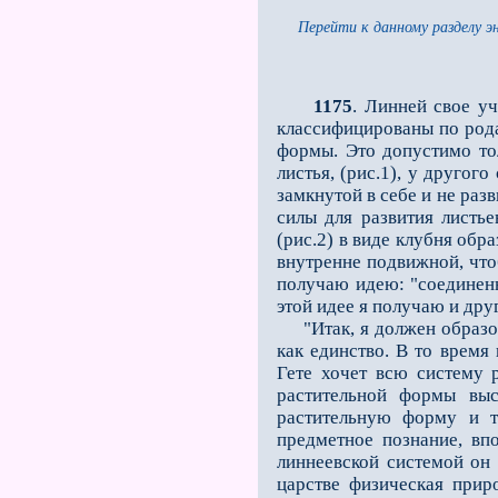
Перейти к данному разделу э
1175
. Линней свое уч
классифицированы по родам
формы. Это допустимо то
листья, (рис.1), у другог
замкнутой в себе и не разв
силы для развития листьев
(рис.2) в виде клубня обр
внутренне подвижной, что
получаю идею: "соединенн
этой идее я получаю и дру
"Итак, я должен образовы
как единство. В то врем
Гете хочет всю систему 
растительной формы выс
растительную форму и т.
предметное позна­ние, в
линнеевской системой он 
царст­ве физическая прир