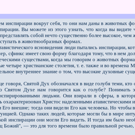
ем инспирации вокруг себя, то они нам даны в животных ф
пирации. Вы можете из этого узнать, что когда вы видите
 представлять собой нечто существенно более высокое, чем 
ступать в животнообразных формах.
вистического ясновидения люди пытались инспирации, кот
р, сфинкс имеет свою форму благодаря тому, что в нем до
еческими существами, когда мы говорим о животных формах
ые четыре христианские столетия, т. е. также и во времена
ельное внутреннее знание о том, что высокие духовные су
говоря, Святой Дух обозначался в виде голубя теми, кто 
 о Святом Духе нам говорится как о голубе? Понимать эт
нспирированными людьми. Они взирали в сферы, в которы
ть охарактеризован Христос наделенными атавистическими
о внешне; тогда они видели Его как человека. Но чтобы ви
уицией. Однако таких людей, которые могли бы в мире инт
ской инспирации они могли Его видеть. И тогда им было н
ец Божий", — это для того времени было правильной речью,