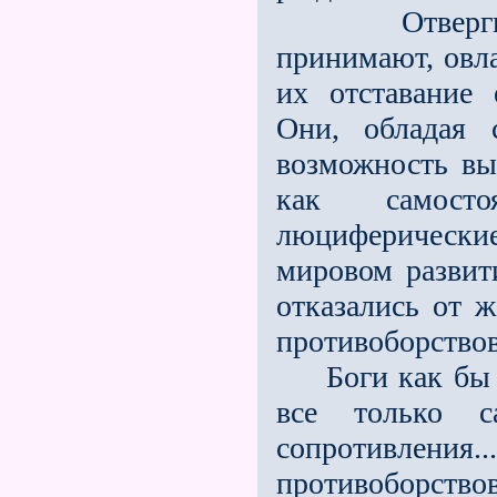
Отвергнутую
принимают, овла
их отставание 
Они, обладая 
возможность вы
как самост
люциферическ
мировом развит
отказались от 
противоборствов
Боги как бы ск
все только 
сопротивления
противоборствов