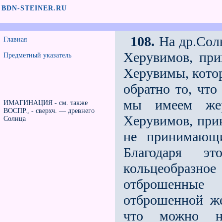
BDN-STEINER.RU
108.
На др.Сол
Главная
Херувимов, при
Предметный указатель
Херувимы, кото
обратно то, что
мы имеем же
ИМАГИНАЦИЯ - см. также
ВОСПР., - сверхч. — древнего
Херувимов, при
Солнца
не принимающи
Благодаря э
кольцеобразно
отброшенные 
отброшенной же
что можно на