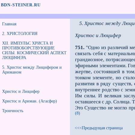
BDN-STEINER.RU
5. Христос между Люци
Главная
2. ХРИСТОЛОГИЯ
Христос и Люцифер
XII. ИМПУЛЬС ХРИСТА И
751.
"Одно из различий ме
ПРОТИВОБОРСТВУЮЩИЕ
СИЛЫ. КОСМИЧЕСКИЙ АСПЕКТ
связать себя с материаль
ЛЮЦИФЕРА
грандиозное, потрясающее
эфирными элементами. Гов
5. Христос между Люцифером и
жертве, состоявшей в том
Ариманом
тонком элементе, но стал
развития в ряду существ
внутреннее родство с зем
Христос и Люцифер
Им силы. И великая заслу
Христос и Ариман. (Агасфер)
оставшееся с др. Солнца. 
Это Существо не могло пр
Троичность
(8)
<<<Предыдущая страница