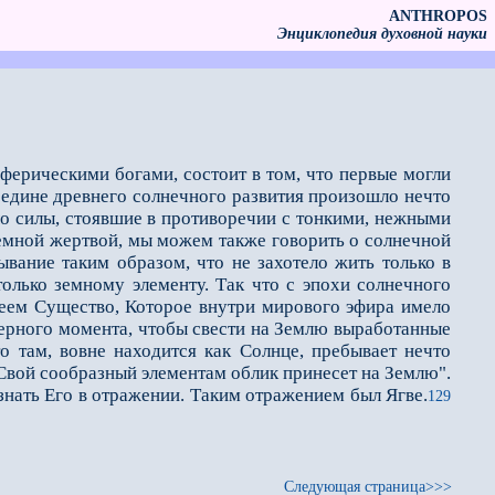
ANTHROPOS
Энциклопедия духовной науки
ерическими богами, состоит в том, что первые могли
редине древнего солнечного развития произошло нечто
о силы, стоявшие в противоречии с тонкими, нежными
емной жертвой, мы можем также говорить о солнечной
вание таким образом, что не захотело жить только в
только земному элементу. Так что с эпохи солнечного
меем Существо, Которое внутри мирового эфира имело
верного момента, чтобы свести на Землю выработанные
то там, вовне находится как Солнце, пребывает нечто
 Свой сообразный элементам облик принесет на Землю".
знать Его в отражении. Таким отражением был Ягве.
129
Следующая страница>>>