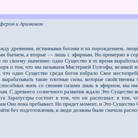
фером и Ариманом
жду древними, истинными богами и их порождением, люциф
ным бытием, а вторые — лишь с эфирным. Но примерно в се
 по своему значению: одно Существо в то время выработал
оря о том, что мы называем Мистерией Голгофы, великой з
, что одно Существо среди богов избрало Свое местопребы
о вырабатывать такие плотные силы, которые свойственны 
, способных жить со своими силами лишь в эфирном, мы и
ным. С древнего солнечного развития ждало Это Существо 
га Заратустры состоит в том, что он распознал: в том, ч
Там Оно пока пребывает. Но придет момент, и Это Существо
ийти без подготовления, и люди должны были сначала распо