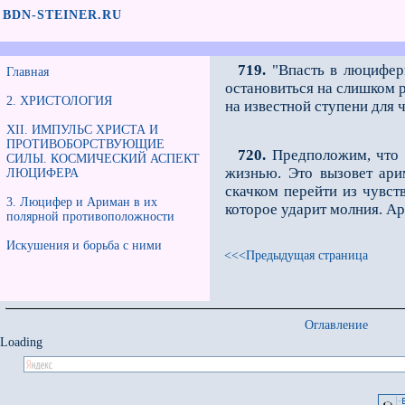
BDN-STEINER.RU
719.
"Впасть в люцифери
Главная
остановиться на слишком р
2. ХРИСТОЛОГИЯ
на известной ступени для 
XII. ИМПУЛЬС ХРИСТА И
ПРОТИВОБОРСТВУЮЩИЕ
720.
Предположим, что п
СИЛЫ. КОСМИЧЕСКИЙ АСПЕКТ
жизнью. Это вызовет ари
ЛЮЦИФЕРА
скачком перейти из чувств
3. Люцифер и Ариман в их
которое ударит молния. А
полярной противоположности
Искушения и борьба с ними
<<<Предыдущая страница
Оглавление
Loading