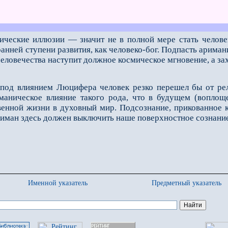
ческие иллюзии — значит не в полной мере стать человеко
анней ступени развития, как человеко­-бог. Подпасть арима
человечества наступит должное космическое мгновение, а зах
од влиянием Люцифера человек резко перешел бы от рел
маническое влияние такого рода, что в будущем (во­площ
енной жизни в духов­ный мир. Подсознание, прикованное к э
риман здесь должен выключить наше поверхностное сознание
Именной указатель
Предметный указатель