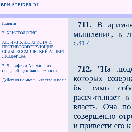
BDN-STEINER.RU
711.
В аримани
Главная
мышления, в л
2. ХРИСТОЛОГИЯ
с.417
XII. ИМПУЛЬС ХРИСТА И
ПРОТИВОБОРСТВУЮЩИЕ
СИЛЫ. КОСМИЧЕСКИЙ АСПЕКТ
ЛЮЦИФЕРА
3. Люцифер и Ариман в их
712.
"На люде
полярной противоположности
которых созерц
Действия на мысль, чувство и волю
бы само собо
рассчитывает 
власть. Она п
совершенно отре
и привести его 