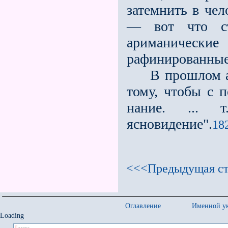
затемнить в чел
— вот что ст
ариманичес
рафинированные 
В прошлом ари
тому, чтобы с 
нание. ... т
ясновидение".
182
<<<Предыдущая ст
Оглавление
Именной ук
Loading