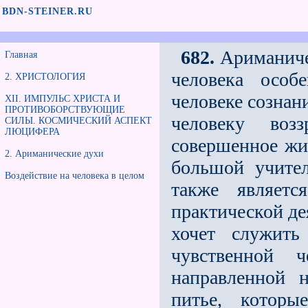
BDN-STEINER.RU
682.
Ариманичес
Главная
человека особ
2. ХРИСТОЛОГИЯ
человеке сознан
XII. ИМПУЛЬС ХРИСТА И
ПРОТИВОБОРСТВУЮЩИЕ
человеку воз
СИЛЫ. КОСМИЧЕСКИЙ АСПЕКТ
ЛЮЦИФЕРА
совершенное жи
2. Ариманические духи
большой учител
Воздействие на человека в целом
также являетс
практической де
хочет служить
чувственной ч
направленной н
питье, котор