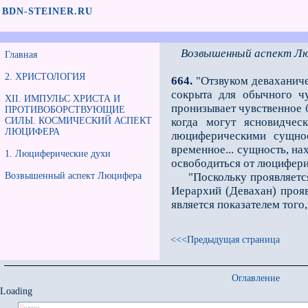
BDN-STEINER.RU
Возвышенный аспект Л
Главная
2. ХРИСТОЛОГИЯ
664.
"Отзвуком деваханичес
сокрыта для обычного чу
XII. ИМПУЛЬС ХРИСТА И
пронизывает чувственное б
ПРОТИВОБОРСТВУЮЩИЕ
СИЛЫ. КОСМИЧЕСКИЙ АСПЕКТ
когда могут ясновидчес
ЛЮЦИФЕРА
люциферическими сущнос
временное... сущность, на
1. Люциферические духи
освободи­ться от люцифери
Возвышенный аспект Люцифера
"Поскольку проявляется 
Иерархий (Девахан) прояв
является показателем тог
<<<Предыдущая страница
Оглавление
Loading