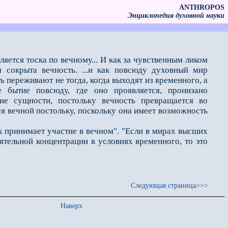
ANTHROPOS
Энциклопедия духовной науки
яется тоска пo вечному... И как за чувственным ликом
 сокрыта вечность. ...и как повсюду духовный мир
 переживают не тогда, когда выходят из времен­ного, а
е бытие повсюду, где оно проявляется, пронизано
е сущности, постольку вечность превращается во
ся вечной постольку, поскольку она имеет возможность
 принимает участие в вечном". "Если в мирах высших
оятельной концентрации в условиях временного, то это
Следующая страница>>>
Наверх