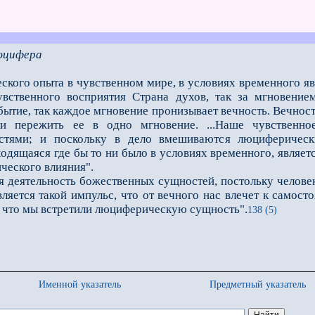
юцифера
кого опыта в чувственном мире, в условиях временного явл
вственного восприятия Страна духов, так за мгновением
ытие, так каждое мгновение пронизывает вечность. Вечность
ки пережить ее в одно мгновение. ...Наше чувственно
тями; и поскольку в дело вмешиваются люциферически
ходящаяся где бы то ни было в условиях временного, являет
ческого влияния".
деятельность божественных сущностей, постольку человек
ляется такой импульс, что от вечного нас влечет к самост
о, что мы встретили люциферическую сущность".
138 (5)
Именной указатель
Предметный указатель