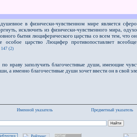
 душевное в физически-чувственном мире является сфер
ргнуть, исключить из физически-чувственного мира, одухо
овного бытия люциферического царства со всем тем, что он
вое особое царство Люцифер противопоставляет всеобщ
147 (2)
о нраву заполучить благочестивые души, имеющие чувств
ши, а именно благочестивые души хочет ввести он в свой эл
Именной указатель
Предметный указатель