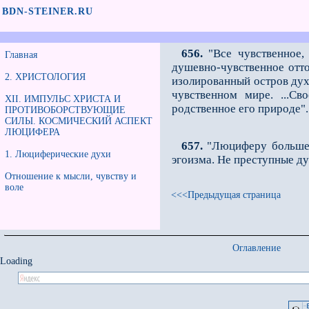
BDN-STEINER.RU
656.
"Все чувственное,
Главная
душевно-чувственное отто
2. ХРИСТОЛОГИЯ
изолированный остров дух
чувственном мире. ...С
XII. ИМПУЛЬС ХРИСТА И
родственное его природе".
ПРОТИВОБОРСТВУЮЩИЕ
СИЛЫ. КОСМИЧЕСКИЙ АСПЕКТ
ЛЮЦИФЕРА
657.
"Люциферу больше п
1. Люциферические духи
эгоизма. Не преступные ду
Отношение к мысли, чувству и
воле
<<<Предыдущая страница
Оглавление
Loading