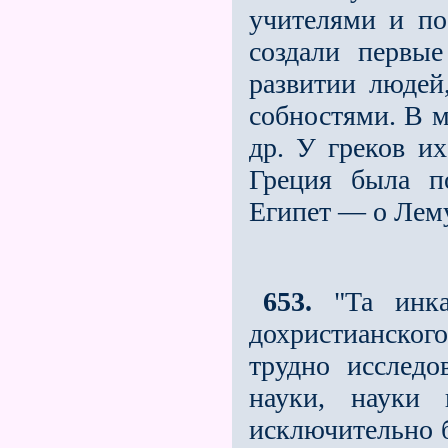
учителями и по
создали первы
развитии людей
собностями. В м
др. У греков их
Греция была п
Египет — о Лем
653.
"Та инка
дохристианско
трудно исслед
науки, науки 
исключительно б