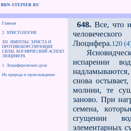
BDN-STEINER.RU
648.
Все, что и
Главная
человеческо
2. ХРИСТОЛОГИЯ
Люцифера.
120 (4
XII. ИМПУЛЬС ХРИСТА И
ПРОТИВОБОРСТВУЮЩИЕ
Ясновидчески 
СИЛЫ. КОСМИЧЕСКИЙ АСПЕКТ
ЛЮЦИФЕРА
испарении во
1. Люциферические духи
надламываются,
Их природа и происхождение
снова остывает,
молнии, те су
заново. При наг
семена, котор
сгущении во
элементарных с