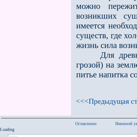
можно пережит
возникших сущ
имеется необхо
существ, где хо
жизнь сила воз
Для древних 
грозой) на земл
питье напитка с
<<<Предыдущая ст
Оглавление
Именной ук
Loading