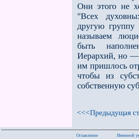
Они этого не х
"Всех духовны
другую группу 
называем люци
быть наполн
Иерархий, но —
им пришлось отр
чтобы из субс
собственную су
<<<Предыдущая ст
Оглавление
Именной ук