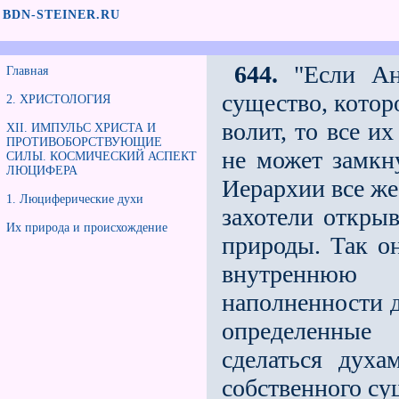
BDN-STEINER.RU
644.
"Если Анг
Главная
существо, котор
2. ХРИСТОЛОГИЯ
волит, то все и
XII. ИМПУЛЬС ХРИСТА И
ПРОТИВОБОРСТВУЮЩИЕ
не может замкну
СИЛЫ. КОСМИЧЕСКИЙ АСПЕКТ
ЛЮЦИФЕРА
Иерархии все же
1. Люциферические духи
захотели открыв
Их природа и происхождение
природы. Так о
внутрен­нюю
наполненности д
определенные 
сделаться духа
собственного су