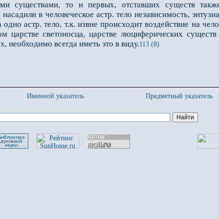
ми существами, то и первых, отставших существ такж
асадили в человеческое астр. тело независимость, энтузиа
одно астр. тело, т.к. извне происходит воздействие на чело
м царстве светоносца, царстве люциферических существ 
 необходимо всегда иметь это в виду.
113 (8)
Именной указатель
Предметный указатель