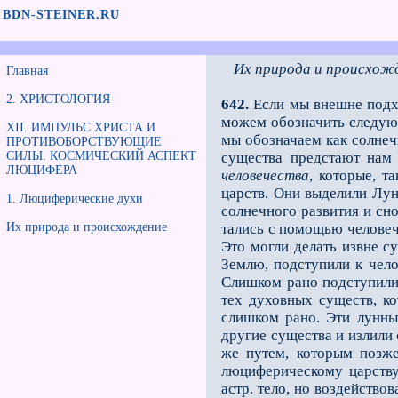
BDN-STEINER.RU
Их природа и происхож
Главная
2. ХРИСТОЛОГИЯ
642.
Если мы внешне подхо
можем обозначить следующ
XII. ИМПУЛЬС ХРИСТА И
мы обозначаем как солнеч
ПРОТИВОБОРСТВУЮЩИЕ
СИЛЫ. КОСМИЧЕСКИЙ АСПЕКТ
существа предстают нам 
ЛЮЦИФЕРА
человечества
, которые, т
царств. Они выделили Лун
1. Люциферические духи
солнечного развития и сн
Их природа и происхождение
тались с помощью человеч
Это могли делать извне с
Землю, подступили к чело
Слишком рано подступили 
тех духовных существ, к
слишком рано. Эти лун­н
другие существа и излили 
же путем, которым позже
люциферическому царству
астр. тело, но воздейство