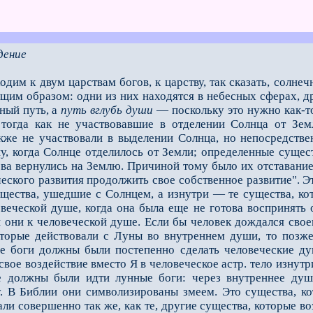
дение
дим к двум царствам богов, к царству, так сказать, солне
им образом: одни из них находятся в небесных сферах, д
ный путь, а
путь вглубь души
— поскольку это нужно как-
тогда как не участвовавшие в отделении Солнца от Зем
акже не участвовали в выделении Солнца, но непосредств
у, когда Солнце отделилось от Земли; определенные сущест
ова вернулись на Землю. Причиной тому было их отставание
еского развития продолжить свое собственное развитие". Э
ущества, ушедшие с Солнцем, а изнутри — те существа, ко
веческой душе, когда она была еще не готова воспринять о
они к человеческой душе. Если бы человек дождался своев
оторые действовали с Луны во внутреннем души, то позже
ые боги должны были постепенно сделать человеческие ду
свое воздействие вместо Я в человеческое астр. тело изнутр
 должны были идти лунные боги: через внутреннее души,
. В Библии они символизированы змеем. Это существа, ко
вали совершенно так же, как те, другие существа, кото­рые 