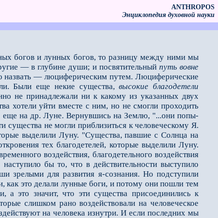
ANTHROPOS
Энциклопедия духовной науки
чных богов и лунных богов, то разницу между ними мы
ругие — в глубине души; и посвятительный
путь вовне
то назвать — люциферическим путем. Люциферические
ли. Были еще некие су­щества,
высокие благодетели
енно не принадлежали ни к какому из указанных двух
ва хотели уйти вместе с ним, но не смогли проходить
 еще на др. Луне. Вернувшись на Землю, "...они попы­
ти существа не могли приблизиться к человеческому Я.
торые выделили Луну. "Существа, павшие с Солнца на
ткровения тех благодетелей, которые вы­делили Луну.
ремен­ного воздействия, благодетельного воздействия
 наступило бы то, что в действительности выступило
ши зрелыми для развития я-сознания. Но под­ступили
и, как это делали лунные боги, и потому они пошли тем
 а это значит, что эти существа присоединились к
торые слишком рано воздейст­вовали на человеческое
воздействуют на человека изнутри. И если последних мы