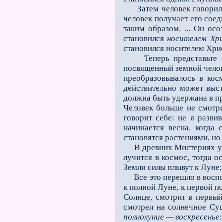
Затем человек говорил се
человек получает его соед
таким образом. ... Он ос
становился
носителем Хр
становился носителем Хри
Теперь представьте себ
посвященный земной челове
преобразовывалось в кос
действительно может выс
должна быть удержана в пр
Человек больше не смотри
говорит себе: не я разви
начинается весна, когда
становятся растениями, но 
В древних Мистериях употр
лучится в космос, тогда 
Земли силы плывут к Луне;
Все это перешло в воспоми
к полной Луне, к первой п
Солнце, смотрит в первы
смотрел на солнечное Сущ
полнолуние — воскресенье