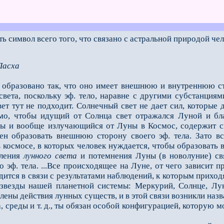
ь символ всего того, что связано с астральной природой чел
Пасха
 образовано так, что оно имеет внешнюю и внутреннюю сто
света, поскольку эф. тело, наравне с дру­гими субстанц
ет тут не подходит. Солнечный свет не дает сил, которые
имо, чтобы идущий от Солнца свет отражался Луной и бла
ы и вообще излучающийся от Луны в Космос, со­держит с
ен образовать внеш­нюю сторону своего эф. тела. Зато в
 космосе, в которых человек нуждается, чтобы образовать в
вления
лунного света
и потемнения Луны (в новолуние) свя
 эф. тела. ...Все происхо­дящее на Луне, от чего зависит
одится в связи с результатами наблюдений, к которым прихо
везды нашей планетной системы: Меркурий, Солнце, Луну
ены действия лунных существ, и в этой связи возникли наз
, среды и т. д., ты обязан особой конфигурацией, которую м