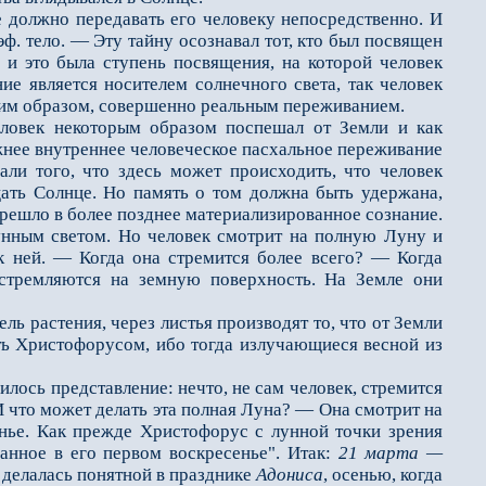
 должно передавать его человеку непосредственно. И
ф. тело. — Эту тайну осознавал тот, кто был посвящен
, и это была ступень посвящения, на которой чело­век
ие является носи­телем солнечного света, так человек
ким образом, совершенно реальным переживанием.
ловек некоторым образом поспешал от Земли и как
ежнее внутреннее человеческое пасхальное переживание
ли того, что здесь может происходить, что человек
цать Солнце. Но память о том должна быть удержана,
е­решло в более позднее материализированное сознание.
лунным светом. Но человек смотрит на полную Луну и
 к ней. — Когда она стремится более всего? — Когда
устрем­ляются на земную поверхность. На Земле они
 растения, че­рез листья производят то, что от Земли
ать Христофорусом, ибо тогда излучающиеся весной из
илось представление: нечто, не сам человек, стремится
 И что может делать эта полная Луна? — Она смотрит на
енье. Как прежде Христофорус с лунной точки зрения
ванное в его первом воскресенье". Итак:
21 марта —
 делалась понятной в празднике
Адониса
, осенью, когда