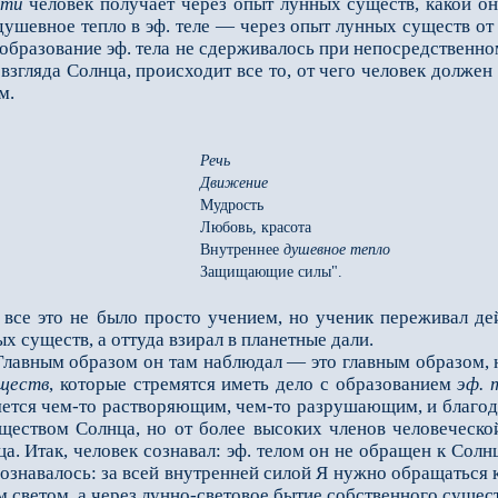
сти
человек получает через опыт лунных существ, какой о
 душевное тепло в эф. теле — через опыт лунных существ о
 образование эф. тела не сдержи­валось при непосредствен
 взгля­да Солнца, происходит все то, от чего человек долже
м.
Речь
Движение
Мудрость
Любовь, красота
Внутреннее
душевное тепло
Защищающие силы".
 это не было просто учением, но ученик переживал дейс
х существ, а оттуда взирал в планетные дали.
вным образом он там наблюдал — это главным образом, но
уществ
, которые стремятся иметь дело с образованием
эф. 
вляется чем-то рас­творяющим, чем-то разрушающим, и благод
ществом Солнца, но от более высоких членов человеческо
а. Итак, человек сознавал: эф. телом он не обращен к Сол
 осознавалось: за всей внутренней силой Я нужно обращаться 
 светом, а через лунно-световое бытие собственного сущест