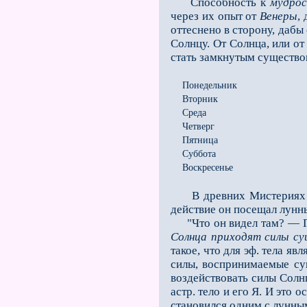
Способность к
мудро
через их опыт от
Венеры
,
оттеснено в сторону, дабы
Солнцу. От Солнца, или от
стать замкнутым су­щество
Понедельник
Вторник
Среда
Четверг
Пятница
Суббота
Воскресенье
В древних Мистериях все
действие он посещал лунны
"Что он видел там? — Гла
Солнца приходят силы с
такое, что для эф. тела я
силы, воспринимаемые су
воздействовать силы Солнц
астр. тело и его Я. И это
становился одним с лунным