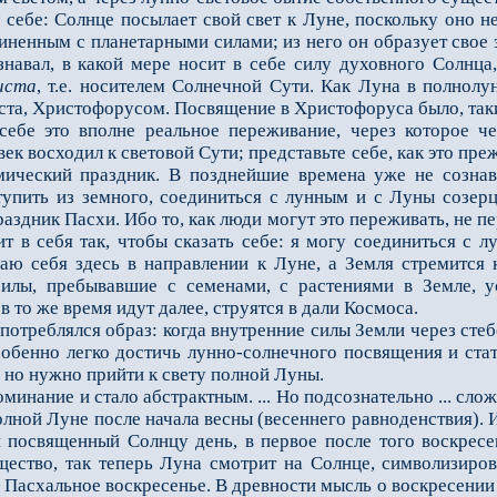
бе: Солнце посылает свой свет к Луне, поскольку оно не
иненным с планетарными силами; из него он образует свое э
ознавал, в какой мере носит в себе силу духовного Солнца
иста
, т.е. носителем Солнечной Сути. Как Луна в полнолун
ста, Христофорусом. Посвящение в Христофоруса было, та
е это вполне реальное переживание, через которое че
к восходил к световой Сути; представьте себе, как это пр
мический праздник. В позднейшие времена уже не сознава
тупить из земного, соединиться с лунным и с Луны созер
аздник Пасхи. Ибо то, как люди могут это переживать, не п
т в себя так, чтобы сказать себе: я могу соединиться с 
ваю себя здесь в направлении к Луне, а Земля стремится
 силы, пребывавшие с семенами, с растениями в Земле, 
в то же время идут далее, стру­ятся в дали Космоса.
еблялся образ: когда внутренние силы Земли через стебель
особенно легко достичь лунно-солнеч­ного посвящения и ст
 но нужно прийти к свету полной Луны.
нание и стало абстрактным. ... Но подсознательно ... слож
олной Луне после на­чала весны (весеннего равноденствия).
й посвященный Солнцу день, в первое после того воскрес
ество, так теперь Луна смотрит на Солнце, символизи­ро
: Пасхальное воскресенье. В древности мысль о воскресении