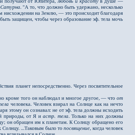
ни получают от Юпитера,
любовь и красоту
в душе —
т
Сатурна
. "А то, что должно быть удержано, несколько
ном нисхождении на Землю, — это происходит благодаря
н быть защищен, чтобы через образование эф. тела мочь
твия планет непосредственно. Через посвятительное
 кроме того он наблю­дал и многое другое, — что
от
тела
человека. Человек взирал на Солнце как на нечто
аря этому он сознавал: не от эф. тела должны исходить
й природы, от Я и
астр. тела
. Только на них должны
нцу; он обращен им к планетам. К Солнцу обращено его
к Солнцу. ...Таковым было то
посвящение
, когда человек
ва вглядывался в Солнце.