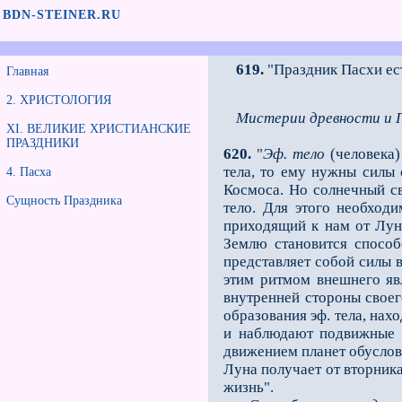
BDN-STEINER.RU
619.
"Праздник Пасхи ест
Главная
2. ХРИСТОЛОГИЯ
Мистерии древности и 
XI. ВЕЛИКИЕ ХРИСТИАНСКИЕ
ПРАЗДНИКИ
620.
"
Эф. тело
(человека)
тела, то ему нужны силы 
4. Пасха
Космоса. Но солнечный св
Сущность Праздника
тело. Для этого необход
приходящий к нам от Лун
Землю становится способ
представляет собой силы в
этим ритмом внешнего я
внутренней стороны своего
образования эф. тела, нах
и наблюдают подвижные з
движением планет обусловл
Луна получает от вторника
жизнь".