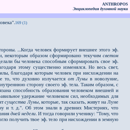
ANTHROPOS
Энциклопедия духовной науки
овека".
169 (1)
роны. ...Когда человек формирует внешнее этого эф.
иями, некоторым образом сформировано текучим
светом
 делали бы человека способным сформировать свое эф.
годаря этому существенно изменялся. Но весь свет,
илы, благодаря которым человек при нисхождении на
се то, что духовно излучается
от Луны
в новолуние,
нутреннюю сторону своего эф. те­ла. Таким образом, с
­зана способность образования человеком внешней и
 правильное удержание человеком сил, необходимых для
дят
существа Луны
, которые, так сказать, живут на Луне
 и т. д.". Об этом знали в древних Мистериях, что
вания
дней недели
. И тогда говорили ученику: "Тому, что
огло получить твое эф. тело при нис­хождении в земную