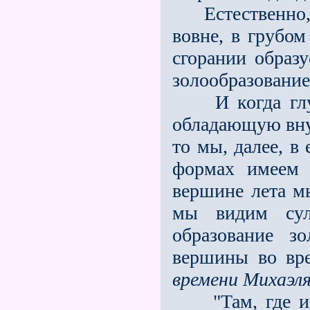
Естественно, в
вовне, в грубом
сгорании образ
золообразование
И когда глубо
обладающую вну
то мы, далее, в
формах имеем 
вершине лета м
мы видим сул
образование з
вершины во вр
времени Михаэл
"Там, где им