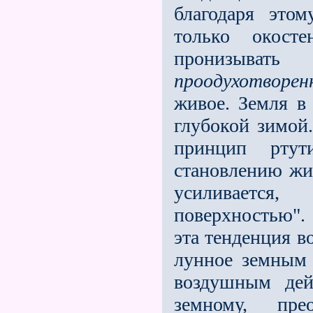
благодаря это
только окост
пронизыват
проодухотворе
живое. Земля в
глубокой зимой
принцип ртут
становлению жи
усиливается
поверхностью".
эта тенденция в
лунное земным 
воздушным дей
земному, пре