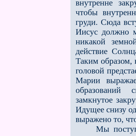
внутренне закр
чтобы внутренн
груди. Сюда вс
Иисус должно м
никакой земно
действие Солнц
Таким образом, 
головой предст
Марии выражае
образований 
замкнутое закр
Идущее снизу од
выражено то, чт
Мы поступим 