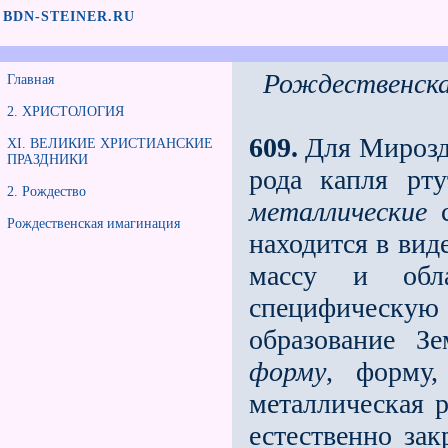
BDN-STEINER.RU
Рождественска
Главная
2. ХРИСТОЛОГИЯ
609.
Для Мирозда
XI. ВЕЛИКИЕ ХРИСТИАНСКИЕ
ПРАЗДНИКИ
рода капля рту
2. Рождество
металлические
с
Рождественская имагинация
находится в вид
массу и обл
специфическую 
образование З
форму
, форму,
металлическая р
естественно зак