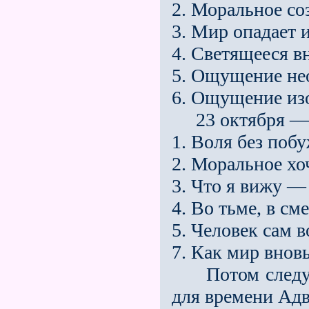
2. Моральное со
3. Мир опадает и
4. Светящееся в
5. Ощущение не
6. Ощущение из
23 октября — 
1. Воля без поб
2. Моральное хо
3. Что я вижу — 
4. Во тьме, в см
5. Человек сам в
7. Как мир внов
Потом следуют
для времени Адв