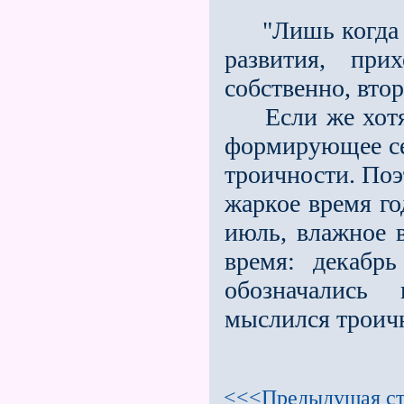
"Лишь когда ч
развития, при
собственно, вто
Если же хотят 
формирующее себ
троичности. Поэ
жаркое время го
июль, влажное в
время: декабр
обозначались 
мыслился троич
<<<Предыдущая ст