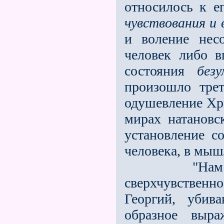
относилось к е
чувствования и 
и воление нес
человек либо в
состояния
безу
произошло тре
одушевление Хр
мирах натановс
установление с
человека, в мыш
"Нам всем 
сверхчувственн
Георгий, убив
образное выра