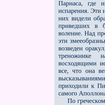
Парнаса, где 
испарения. Эти 
них видели обра
приведших в б
воление. Над пр
эти змееобразн
возведен ораку
треножнике 
восходящими ис
все, что она в
высказываниям
приходили к Пи
самого Аполлона
По греческому 