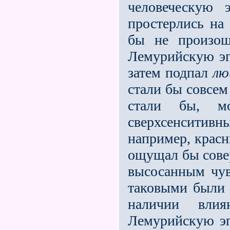
человеческую 
простерлись на 
бы не произош
Лемурийскую эп
затем подпал
лю
стали бы совсем
стали бы, мож
сверхсенситив
например, красн
ощущал бы совер
высосанным чувс
таковыми были 
наличии вли
Лемурийскую эп