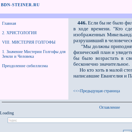
BDN-STEINER.RU
446.
Если бы не было фил
Главная
в ходе времени. "Кто сд
2. ХРИСТОЛОГИЯ
изображенных Микельандже
разрушивший в человеческ
VIII. МИСТЕРИЯ ГОЛГОФЫ
"Мы должны приподнять з
1. Значение Мистерии Голгофы для
физический план и увидеть
Земли и Человека
бы было возрастать в св
бесконечно значительное.
Преодоление сибиллизма
Но кто хоть в малой степ
написавшие Евангелия и П
<<<Предыдущая страница
Оглавление
Loading