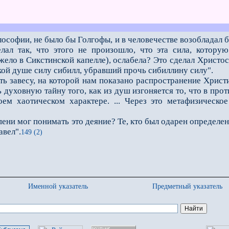
ософии, не было бы Голгофы, и в человечестве возобладал 
елал так, что этого не произошло, что эта сила, котор
ло в Сикстинской капелле), ослабела? Это сделал Христос
ой душе силу сибилл, убравший прочь сибиллину силу".
авесу, на которой нам показано распространение Христиа
 духовную тайну того, как из душ изгоняется то, что в пр
оем хаотическом характере. ... Через это метафизическ
ени мог понимать это деяние? Те, кто был одарен определе
авел".
149 (2)
Именной указатель
Предметный указатель