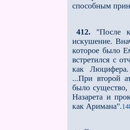
способным приня
412.
"После к
искушение. Вна
которое было Ем
встретился с от
как Люцифера.
...При второй 
было существо,
Назарета и про
как Аримана".
14