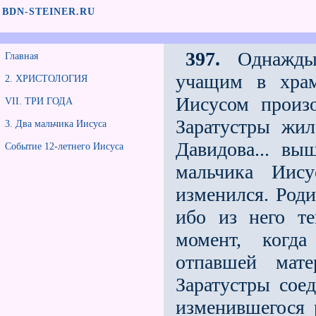
BDN-STEINER.RU
397.
Однажды 
Главная
учащим в храм
2. ХРИСТОЛОГИЯ
Иисусом произ
VII. ТРИ ГОДА
Заратустры жи
3. Два мальчика Иисуса
Давидова... вы
Событие 12-летнего Иисуса
мальчика Иису
изменился. Роди
ибо из него т
момент, когд
отпавшей мате
Заратустры сое
изменившегося 