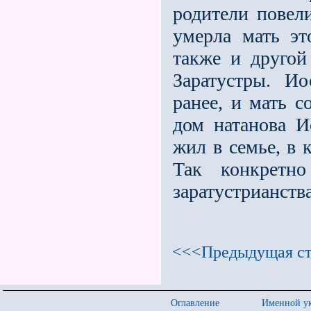
родители повел
умерла мать это
также и другой
Заратустры. И
ранее, и мать с
дом натанова И
жил в семье, в 
Так конкретн
заратустрианства
<<<Предыдущая ст
Оглавление
Именной ук