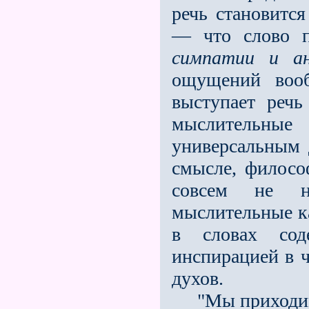
речь становитс
— что слово п
симпатии и а
ощущений вооб
выступает речь
мыслительные 
универсальным 
смысле, филосо
совсем не н
мыслительные ка
в словах сод
инспирацией в ч
духов.
"Мы приходим в