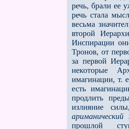
речь, брали ее 
речь стала мысл
весьма значите
второй Иерарх
Инспирации он
Тронов, от пер
за первой Иера
некоторые Ар
имагинации, т. 
есть имагинаци
продлить преды
излияние сил
ариманический 
прошлой сту