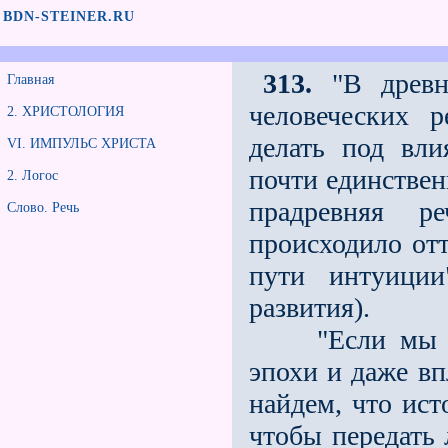
BDN-STEINER.RU
313.
"В древн
Главная
человеческих р
2. ХРИСТОЛОГИЯ
делать под вл
VI. ИМПУЛЬС ХРИСТА
почти единстве
2. Логос
прадревняя р
Слово. Речь
происходило отт
пути интуиции
развития).
"Если мы обра
эпохи и даже вп
найдем, что ист
чтобы передать 