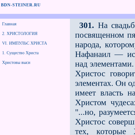
BDN-STEINER.RU
301.
На свадьб
Главная
посвященном пя
2. ХРИСТОЛОГИЯ
народа, которо
VI. ИМПУЛЬС ХРИСТА
Нафанаил — ист
1. Существо Христа
над элементами.
Христовы выси
Христос говор
элементах. Он о
имеет власть 
Христом чудеса
"...но, разумее
Христос соверше
тех, которые