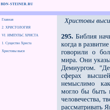
BDN-STEINER.RU
Христовы выс
Главная
2. ХРИСТОЛОГИЯ
295.
Библия начи
VI. ИМПУЛЬС ХРИСТА
когда в развитие
1. Существо Христа
говорили о бол
Христовы выси
мира. Они указы
Демиургом. "Д
сферах высшей
немыслимо как
могло бы быть 
человечества, т
рассматривать Я