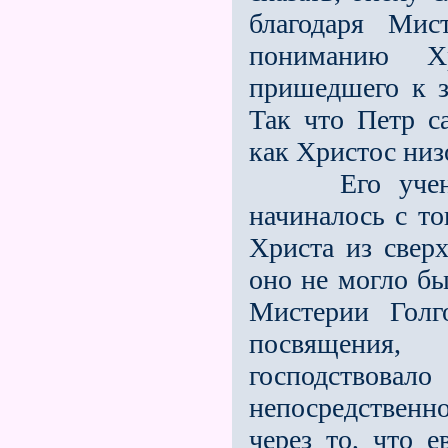
благодаря Мис
пониманию Хр
пришедшего к з
Так что Петр с
как Христос низ
Его учению 
начиналось с то
Христа из свер
оно не могло бы
Мистерии Голг
посвящения,
господствова
непосредственно
через то, что 