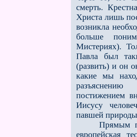
смерть. Крестн
Христа лишь пос
возникла необх
больше поним
Мистериях). То
Павла был так
(развить) и он 
какие мы нахо
разъяснению
постижением в
Иисусу челове
павшей природы
Прямым продо
европейская те