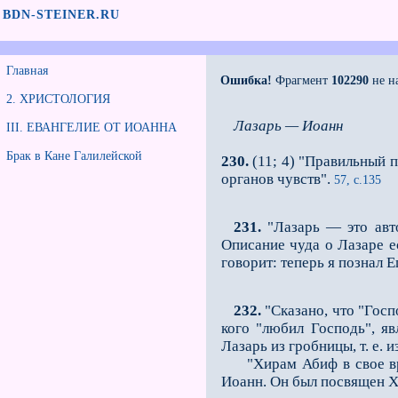
BDN-STEINER.RU
Главная
Ошибка!
Фрагмент
102290
не н
2. ХРИСТОЛОГИЯ
Лазарь — Иоанн
III. ЕВАНГЕЛИЕ ОТ ИОАННА
Брак в Кане Галилейской
230.
(11; 4) "Правильный п
органов чувств".
57, с.135
231.
"Лазарь — это авт
Описание чуда о Лазаре е
говорит: теперь я познал 
232.
"Сказано, что "Госп
кого "любил Господь", я
Лазарь из гробницы, т. е. 
"Хирам Абиф в свое врем
Иоанн. Он был посвящен 