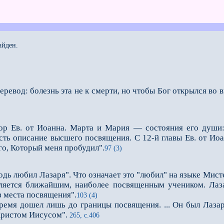
айден.
еревод: болезнь эта не к смерти, но чтобы Бог открылся во
ор Ев. от Иоанна. Марта и Мария — состояния его души
сть описание высшего посвящения. С 12-й главы Ев. от Ио
Его, Который меня пробудил".
97 (3)
одь любил Лазаря". Что означает это "любил" на языке Мист
вляется ближайшим, наиболее посвященным учеником. Лаз
из места посвящения".
103 (4)
я дошел лишь до границы посвящения. ... Он был Лазаре
Христом Иисусом".
265, с.406