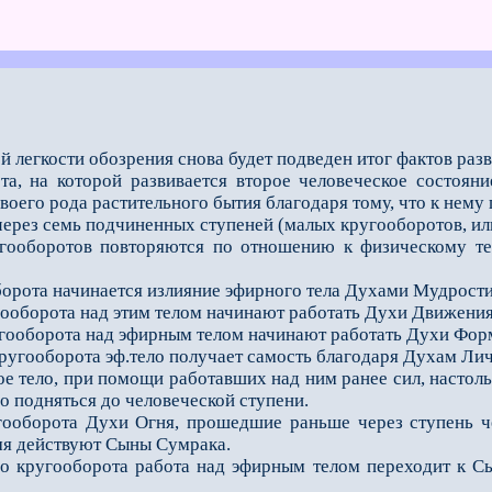
й легкости обозрения снова будет подведен итог фактов разв
та, на которой развивается второе человеческое состоян
воего рода растительного бытия благодаря тому, что к нему
 через семь подчиненных ступеней (малых кругооборотов, или
угооборотов повторяются по отношению к физическому тел
оборота начинается излияние эфирного тела Духами Мудрости
угооборота над этим телом начинают работать Духи Движения
ругооборота над эфирным телом начинают работать Духи Фор
кругооборота эф.тело получает самость благодаря Духам Ли
е тело, при помощи работавших над ним ранее сил, настоль
о подняться до человеческой ступени.
угооборота Духи Огня, прошедшие раньше через ступень ч
емя действуют Сыны Сумрака.
го кругооборота работа над эфирным телом переходит к С