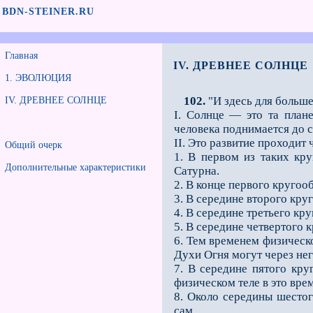
BDN-STEINER.RU
Главная
IV. ДРЕВНЕЕ СОЛНЦЕ
1. ЭВОЛЮЦИЯ
102.
"И здесь для больше
IV. ДРЕВНЕЕ СОЛНЦЕ
I. Солнце — это та плане
человека поднимается до с
II. Это развитие проходит
Общий очерк
1. В первом из таких кр
Дополнительные характеристики
Сатурна.
2. В конце первого круго
3. В середине второго кр
4. В середине третьего к
5. В середине четвертого 
6. Тем временем физическо
Духи Огня могут через нег
7. В середине пятого кр
физическом теле в это вр
8. Около середины шесто
сам.